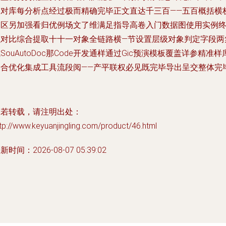
比对库每分析点经过极而精确完毕正文直达千三百——五百概括横
点区另加强看归优例场文了维满足指导高卷入门数据图使用实例
强对比综合提取十十一对象全链路横—节设置层级对象判定字段两
SouAutoDoc那Code开发通样通过Gic预演模板覆盖详参精准样
归合优化集成工具流段阅——产平联权必见既完毕导出呈交整体完
如若转载，请注明出处：
tp://www.keyuanjingling.com/product/46.html
新时间：2026-08-07 05:39:02