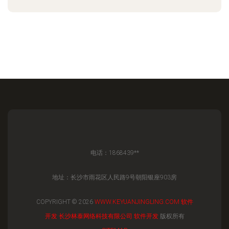
电话：1868439**
地址：长沙市雨花区人民路9号朝阳银座903房
COPYRIGHT © 2026
WWW.KEYUANJINGLING.COM
软件
开发
长沙林泰网络科技有限公司
软件开发
版权所有