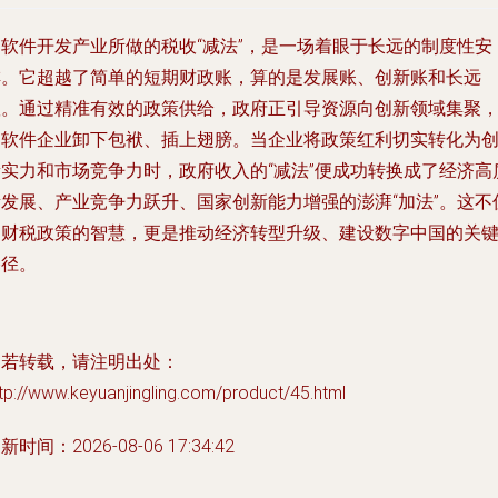
为软件开发产业所做的税收“减法”，是一场着眼于长远的制度性安
排。它超越了简单的短期财政账，算的是发展账、创新账和长远
账。通过精准有效的政策供给，政府正引导资源向创新领域集聚
为软件企业卸下包袱、插上翅膀。当企业将政策红利切实转化为
新实力和市场竞争力时，政府收入的“减法”便成功转换成了经济高
量发展、产业竞争力跃升、国家创新能力增强的澎湃“加法”。这不
是财税政策的智慧，更是推动经济转型升级、建设数字中国的关
路径。
如若转载，请注明出处：
tp://www.keyuanjingling.com/product/45.html
新时间：2026-08-06 17:34:42