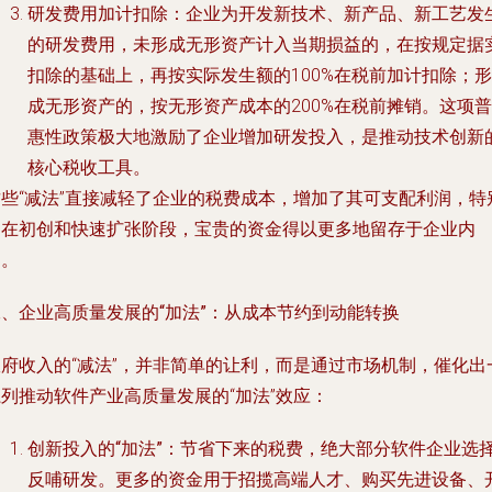
研发费用加计扣除
：企业为开发新技术、新产品、新工艺发
的研发费用，未形成无形资产计入当期损益的，在按规定据
扣除的基础上，再按实际发生额的100%在税前加计扣除；形
成无形资产的，按无形资产成本的200%在税前摊销。这项普
惠性政策极大地激励了企业增加研发投入，是推动技术创新
核心税收工具。
这些“减法”直接减轻了企业的税费成本，增加了其可支配利润，特
是在初创和快速扩张阶段，宝贵的资金得以更多地留存于企业内
部。
二、企业高质量发展的“加法”：从成本节约到动能转换
政府收入的“减法”，并非简单的让利，而是通过市场机制，催化出
列推动软件产业高质量发展的“加法”效应：
创新投入的“加法”
：节省下来的税费，绝大部分软件企业选
反哺研发。更多的资金用于招揽高端人才、购买先进设备、