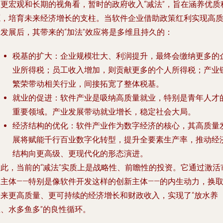
从更宏观和长期的视角看，暂时的政府收入“减法”，旨在涵养优质
源，培育未来经济增长的支柱。当软件企业借助政策红利实现高
量发展后，其带来的“加法”效应将是多维且持久的：
税基的扩大
：企业规模壮大、利润提升，最终会缴纳更多的
业所得税；员工收入增加，则贡献更多的个人所得税；产业
繁荣带动相关行业，间接拓宽了整体税基。
就业的促进
：软件产业是吸纳高质量就业，特别是青年人才
重要领域。产业发展带动就业增长，稳定社会大局。
经济结构的优化
：软件产业作为数字经济的核心，其高质量
展将赋能千行百业数字化转型，提升全要素生产率，推动经
结构向更高级、更现代化的形态演进。
因此，当前的“减法”实质上是战略性、前瞻性的投资。它通过激活
场主体——特别是像软件开发这样的创新主体——的内生动力，换
未来更高质量、更可持续的经济增长和财政收入，实现了“放水养
鱼、水多鱼多”的良性循环。